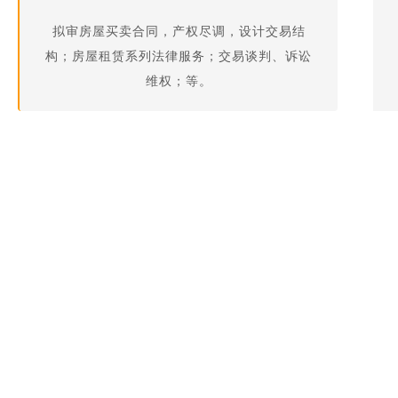
拟审房屋买卖合同，产权尽调，设计交易结
构；房屋租赁系列法律服务；交易谈判、诉讼
维权；等。
侵权纠纷（人格权&财产权）
调查证据、证据保全、侵权行为公证、损害计
算、交涉协调、提起诉讼。