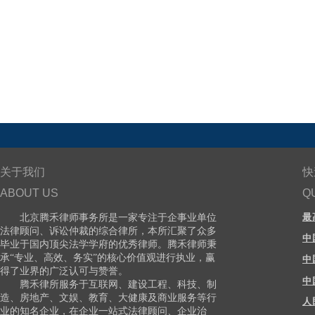
关于我们
快
ABOUT US
Q
最
北京腾禾律师事务所是一家专注于
企事业单位
法律顾问、诉讼仲裁的综合律所
，
本所汇聚了众多
中
毕业于国内顶尖法学学府的优秀律师。腾禾律师秉
承“专业、高效、务实”的核心价值观进行执业，赢
中
得了业界的广泛认可与赞誉。
中
腾禾律所服务于互联网、建设工程、科技、制
造、房地产、文娱、教育、大健康及商业服务等行
人
业的知名企业，在企业一站式法律顾问、企业治